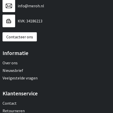
Sport
Reistassen
info@meroh.nl
Veiligheid, Auto en Fiets
Rugzakken
KVK: 34186213
Vrije tijd en Strand
Schoenentassen
Contacteer ons
Feestartikelen
Schoudertassen
Informatie
Aanstekers
Sporttassen
Over ons
Tablettassen
Nieuwsbrief
Toilettassen
Veelgestelde vragen
Autotassen
Klantenservice
Reistassensets
Contact
Retourneren