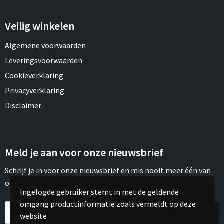
Draagtassen
Veilig winkelen
Papieren tassen
Algemene voorwaarden
Strandtassen
Leveringsvoorwaarden
Waterbestendige tassen
Cookieverklaring
Privacyverklaring
Duffeltassen
Disclaimer
Goodiebags
Meld je aan voor onze nieuwsbrief
Schrijf je in voor onze nieuwsbrief en mis nooit meer één van
onze leuke aanbiedingen of updates.
Ingelogde gebruiker stemt in met de geldende
omgang productinformatie zoals vermeldt op deze
website