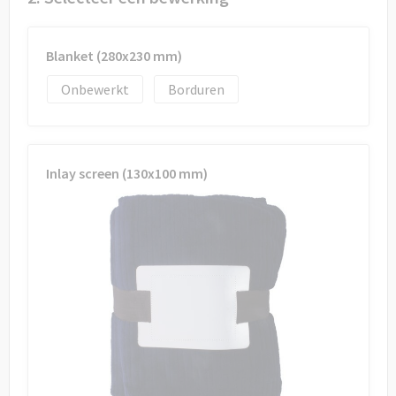
Draagtassen
Papieren tassen
Blanket (280x230 mm)
Strandtassen
Onbewerkt
Borduren
Waterbestendige tassen
Inlay screen (130x100 mm)
Duffeltassen
Goodiebags