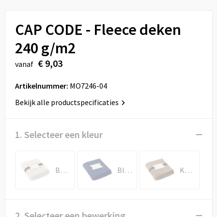
Sport
Reistassen
CAP CODE - Fleece deken
Veiligheid, Auto en Fiets
Rugzakken
240 g/m2
Vrije tijd en Strand
Schoenentassen
€ 9,03
vanaf
Feestartikelen
Schoudertassen
Artikelnummer:
MO7246-04
Aanstekers
Sporttassen
Bekijk alle productspecificaties
Tablettassen
1. Selecteer een kleur
Toilettassen
Beige
Blauw
Khaki
Autotassen
Reistassensets
2. Selecteer een bewerking