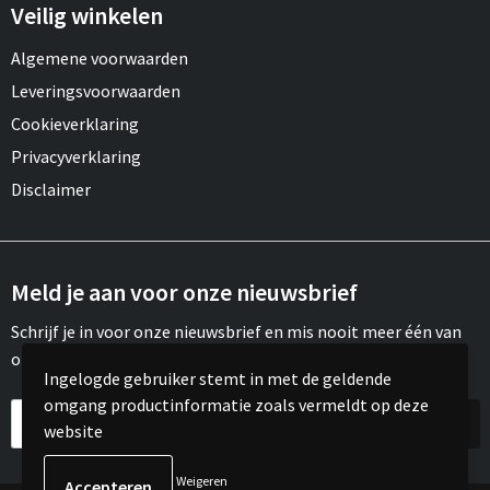
Draagtassen
Veilig winkelen
Papieren tassen
Algemene voorwaarden
Leveringsvoorwaarden
Strandtassen
Cookieverklaring
Privacyverklaring
Waterbestendige tassen
Disclaimer
Duffeltassen
Goodiebags
Meld je aan voor onze nieuwsbrief
Schrijf je in voor onze nieuwsbrief en mis nooit meer één van
onze leuke aanbiedingen of updates.
Ingelogde gebruiker stemt in met de geldende
omgang productinformatie zoals vermeldt op deze
website
Weigeren