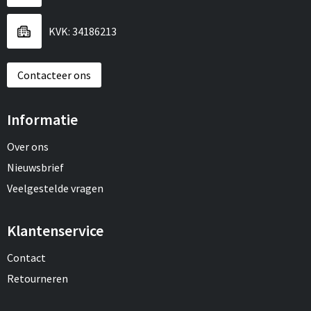
Sport
Reistassen
KVK: 34186213
Veiligheid, Auto en Fiets
Rugzakken
Contacteer ons
Vrije tijd en Strand
Schoenentassen
Feestartikelen
Schoudertassen
Informatie
Aanstekers
Sporttassen
Over ons
Nieuwsbrief
Tablettassen
Veelgestelde vragen
Toilettassen
Klantenservice
Autotassen
Contact
Retourneren
Reistassensets