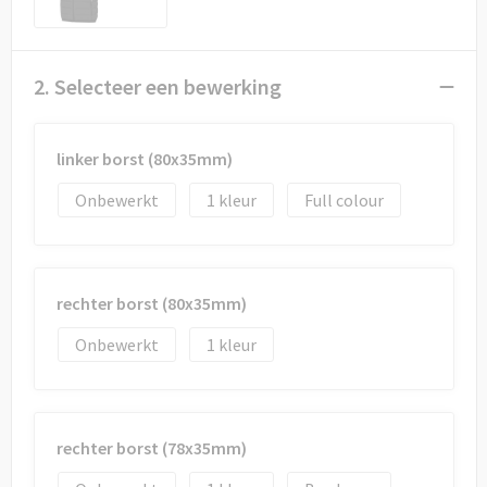
Draagtassen
Papieren tassen
2. Selecteer een bewerking
Strandtassen
linker borst (80x35mm)
Waterbestendige tassen
Onbewerkt
1
Full colour
Duffeltassen
Goodiebags
rechter borst (80x35mm)
Onbewerkt
1
rechter borst (78x35mm)