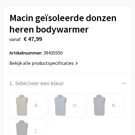
Sport
Reistassen
Macin geïsoleerde donzen
Veiligheid, Auto en Fiets
Rugzakken
heren bodywarmer
Vrije tijd en Strand
Schoenentassen
€ 47,99
vanaf
Feestartikelen
Schoudertassen
Artikelnummer:
39435550
Aanstekers
Sporttassen
Bekijk alle productspecificaties
Tablettassen
1. Selecteer een kleur
Toilettassen
Bosgroen
Hale blauw
Marineblauw
Autotassen
Reistassensets
Zwart