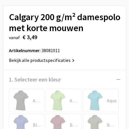
Sport
Reistassen
Calgary 200 g/m² damespolo
Veiligheid, Auto en Fiets
Rugzakken
met korte mouwen
Vrije tijd en Strand
Schoenentassen
€ 3,49
vanaf
Feestartikelen
Schoudertassen
Artikelnummer:
38081011
Aanstekers
Sporttassen
Bekijk alle productspecificaties
Tablettassen
1. Selecteer een kleur
Toilettassen
Antraciet
Appelgroen
Aqua
Autotassen
Reistassensets
Blauw
Bordeaux rood
Bosgroen