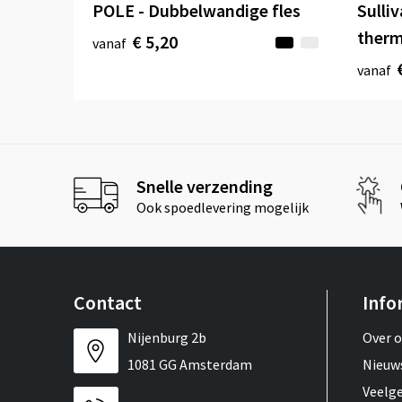
POLE - Dubbelwandige fles
Sulli
therm
€ 5,20
vanaf
vanaf
Snelle verzending
Ook spoedlevering mogelijk
Contact
Info
Nijenburg 2b
Over 
1081 GG Amsterdam
Nieuw
Veelg