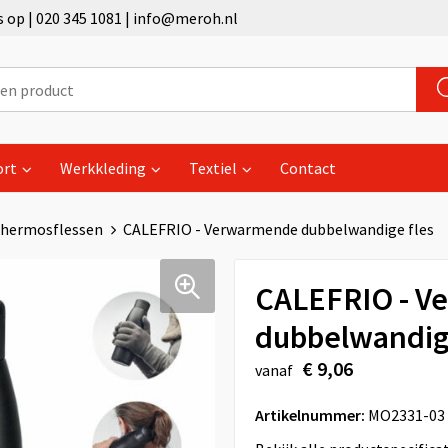
op | 020 345 1081 | info@meroh.nl
ort
Werkkleding
Textiel
Contact
hermosflessen
CALEFRIO - Verwarmende dubbelwandige fles
CALEFRIO - V
dubbelwandige
€ 9,06
vanaf
Artikelnummer:
MO2331-03