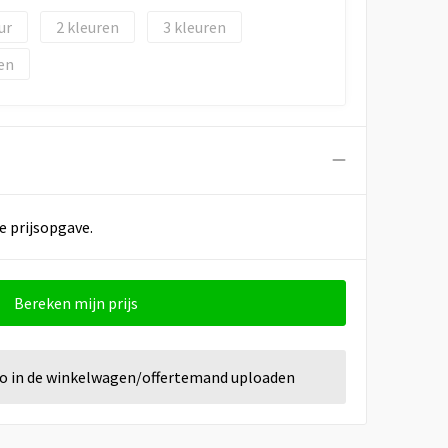
2
3
en
e prijsopgave.
Bereken mijn prijs
go in de winkelwagen/offertemand uploaden