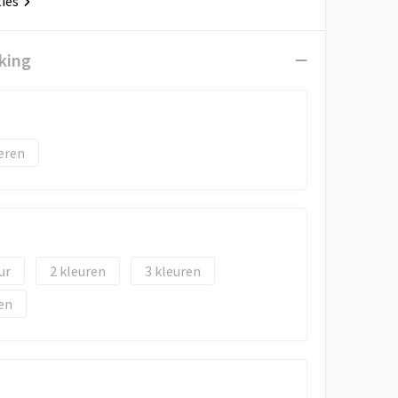
ties
king
eren
2
3
en