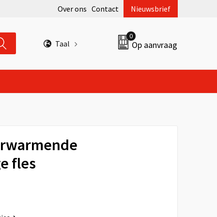
Over ons
Contact
Nieuwsbrief
0
Taal
Op aanvraag
erwarmende
 fles