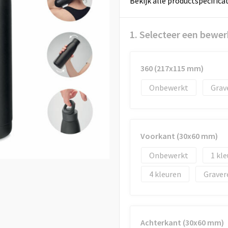
Bekijk alle productspecifica
1. Selecteer een bewer
360 (217x115 mm)
Onbewerkt
Grav
Voorkant (30x60 mm)
Onbewerkt
1
4
Graver
Achterkant (30x60 mm)