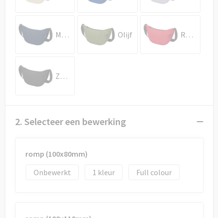
Draagtassen
Papieren tassen
Marineblauw
Olijf
Rood
Strandtassen
Waterbestendige tassen
Zwart
Duffeltassen
2. Selecteer een bewerking
Goodiebags
romp (100x80mm)
Onbewerkt
1
Full colour