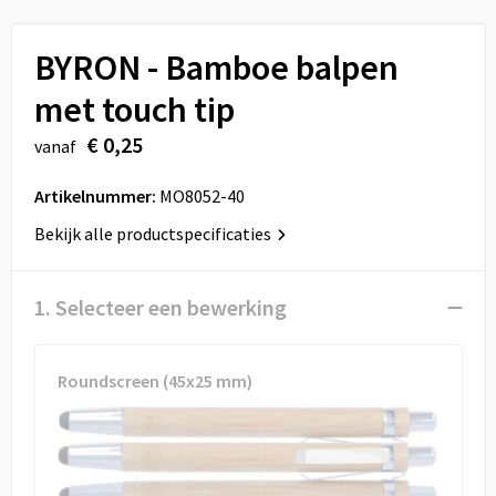
Sport
Reistassen
BYRON - Bamboe balpen
Veiligheid, Auto en Fiets
Rugzakken
met touch tip
Vrije tijd en Strand
Schoenentassen
€ 0,25
vanaf
Feestartikelen
Schoudertassen
Artikelnummer:
MO8052-40
Aanstekers
Sporttassen
Bekijk alle productspecificaties
Tablettassen
1. Selecteer een bewerking
Toilettassen
Roundscreen (45x25 mm)
Autotassen
Reistassensets