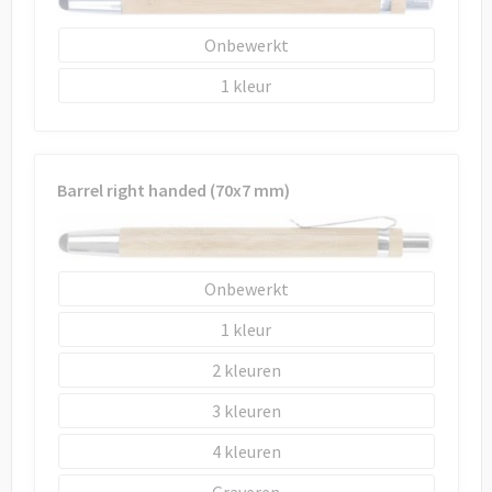
Draagtassen
Onbewerkt
Papieren tassen
1
Strandtassen
Waterbestendige tassen
Barrel right handed (70x7 mm)
Duffeltassen
Goodiebags
Onbewerkt
1
2
3
4
Graveren