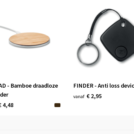
D - Bamboe draadloze
FINDER - Anti loss devi
ader
€ 2,95
vanaf
€ 4,48