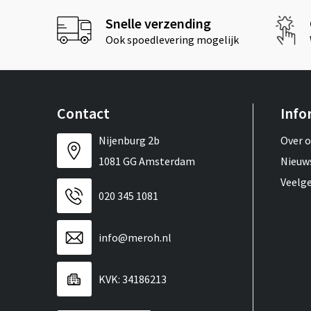
Snelle verzending
Ook spoedlevering mogelijk
Contact
Info
Nijenburg 2b
Over 
1081 GG Amsterdam
Nieuw
Veelg
020 345 1081
info@meroh.nl
KVK: 34186213