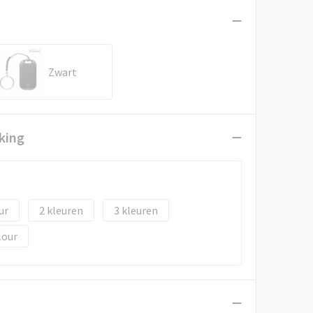
Zwart
king
2
3
lour