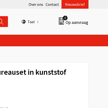
Over ons
Contact
Nieuwsbrief
0
Taal
Op aanvraag
eauset in kunststof