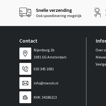
Snelle verzending
Ook spoedlevering mogelijk
Contact
Info
Nijenburg 2b
Over 
1081 GG Amsterdam
Nieuw
Veelg
020 345 1081
info@meroh.nl
KVK: 34186213