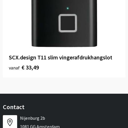
SCX.design T11 slim vingerafdrukhangslot
€ 33,49
vanaf
Contact
Nijenburg 2b
1081 GG Amsterdam