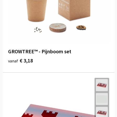
Draagtassen
Papieren tassen
Strandtassen
Waterbestendige tassen
GROWTREE™ - Pijnboom set
Duffeltassen
€ 3,18
vanaf
Goodiebags