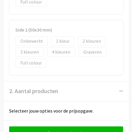
Draagtassen
Full colour
Papieren tassen
Strandtassen
Side 2 (50x30 mm)
Onbewerkt
1
2
Waterbestendige tassen
3
4
Graveren
Duffeltassen
Full colour
Goodiebags
2. Aantal producten
Selecteer jouw opties voor de prijsopgave.