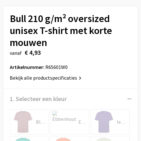
Sport
Reistassen
Bull 210 g/m² oversized
Veiligheid, Auto en Fiets
Rugzakken
unisex T-shirt met korte
Vrije tijd en Strand
Schoenentassen
mouwen
Feestartikelen
Schoudertassen
€ 4,93
vanaf
Aanstekers
Sporttassen
Artikelnummer:
R65601W0
Bekijk alle productspecificaties
Tablettassen
Toilettassen
1. Selecteer een kleur
Autotassen
Bleekrood
Ebbenhout
Iers paars
Reistassensets