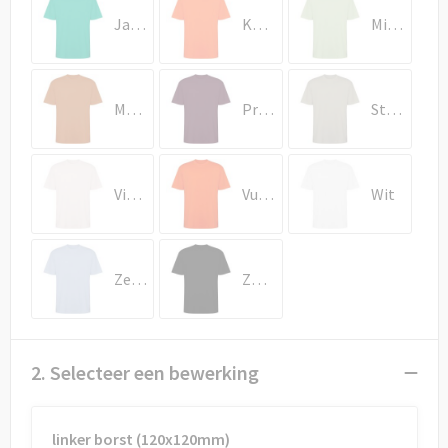
Draagtassen
Jadegroen
Koraal
Mistgroen
Papieren tassen
Strandtassen
Mocca
Pruimrood
Stone Grey
Waterbestendige tassen
Vintage wit
Vuur oranje
Wit
Duffeltassen
Goodiebags
Zenblauw
Zwart
2. Selecteer een bewerking
linker borst (120x120mm)