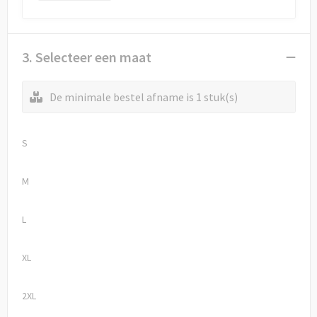
3. Selecteer een maat
De minimale bestel afname is 1 stuk(s)
S
M
L
XL
2XL