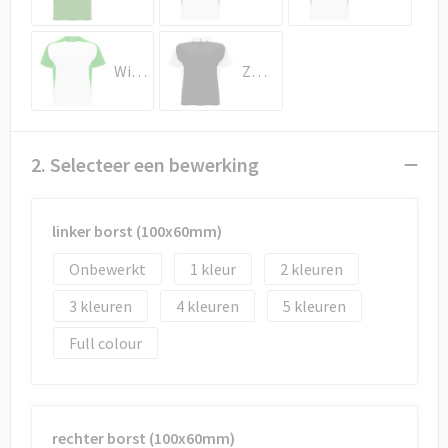
Draagtassen
Papieren tassen
Wit/Varen groen
Zwart/Wit
Strandtassen
Waterbestendige tassen
2. Selecteer een bewerking
Duffeltassen
linker borst (100x60mm)
Goodiebags
Onbewerkt
1
2
3
4
5
Full colour
rechter borst (100x60mm)