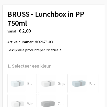
Sport
Reistassen
BRUSS - Lunchbox in PP
Veiligheid, Auto en Fiets
Rugzakken
750ml
Vrije tijd en Strand
Schoenentassen
€ 2,00
vanaf
Feestartikelen
Schoudertassen
Artikelnummer:
MO2678-03
Aanstekers
Sporttassen
Bekijk alle productspecificaties
Tablettassen
1. Selecteer een kleur
Toilettassen
Babyblauw
Grijs
Petrol
Autotassen
Reistassensets
Wit
Zwart