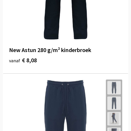
Draagtassen
Papieren tassen
Strandtassen
Waterbestendige tassen
New Astun 280 g/m² kinderbroek
Duffeltassen
€ 8,08
vanaf
Goodiebags