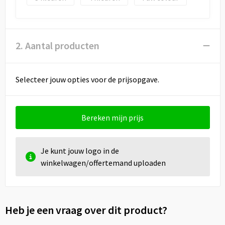
Draagtassen
Papieren tassen
2. Aantal producten
Strandtassen
Waterbestendige tassen
Selecteer jouw opties voor de prijsopgave.
Duffeltassen
Bereken mijn prijs
Goodiebags
Je kunt jouw logo in de
winkelwagen/offertemand uploaden
Heb je een vraag over dit product?