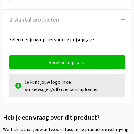
Draagtassen
Papieren tassen
2. Aantal producten
Strandtassen
Selecteer jouw opties voor de prijsopgave.
Waterbestendige tassen
Duffeltassen
Bereken mijn prijs
Goodiebags
Je kunt jouw logo in de
winkelwagen/offertemand uploaden
Heb je een vraag over dit product?
Wellicht staat jouw antwoord tussen de product omschrijving