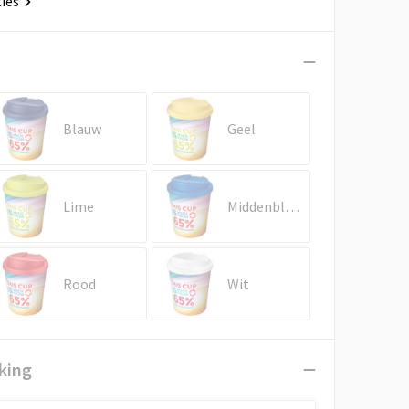
ties
Blauw
Geel
Lime
Middenblauw
Rood
Wit
king