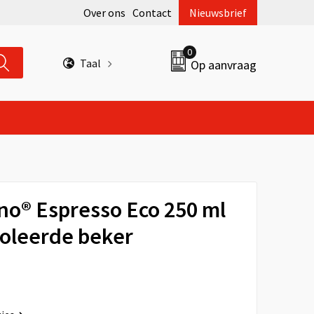
Over ons
Contact
Nieuwsbrief
0
Taal
Op aanvraag
no® Espresso Eco 250 ml
soleerde beker