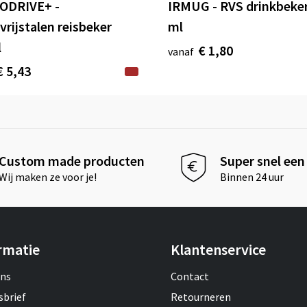
ODRIVE+ -
IRMUG - RVS drinkbeke
vrijstalen reisbeker
ml
l
€ 1,80
vanaf
€ 5,43
Custom made producten
Super snel een 
Wij maken ze voor je!
Binnen 24 uur
rmatie
Klantenservice
ons
Contact
sbrief
Retourneren