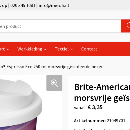
op | 020 345 1081 | info@meroh.nl
ort
Werkkleding
Textiel
Contact
o® Espresso Eco 250 ml morsvrije geïsoleerde beker
Brite-America
morsvrije geï
€ 3,35
vanaf
Artikelnummer:
21049701