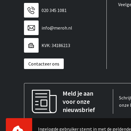
Veelg
020 345 1081
info@meroh.nl
KVK: 34186213
Contacteer ons
Meld je aan
Schrij
voor onze
onze 
nieuwsbrief
Ingelogde gebruiker stemt in met de gelden