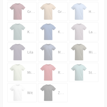
Draagtassen
Granaat
Grieks oranje
Hemelsblauw
Papieren tassen
Strandtassen
Kalm blauw
Koningsblauw
Lavendel
Waterbestendige tassen
Duffeltassen
Lila
Marineblauw
Militair groen
Goodiebags
Mistgroen
Rood
Stoffig blauw
Wit
Zwart