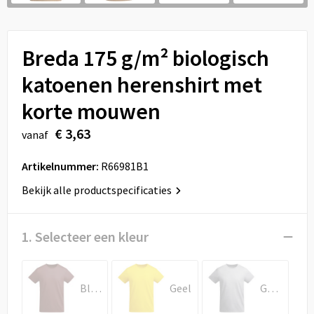
Sport
Reistassen
Veiligheid, Auto en Fiets
Rugzakken
Breda 175 g/m² biologisch
Vrije tijd en Strand
Schoenentassen
katoenen herenshirt met
korte mouwen
Feestartikelen
Schoudertassen
€ 3,63
vanaf
Aanstekers
Sporttassen
Artikelnummer:
R66981B1
Tablettassen
Bekijk alle productspecificaties
Toilettassen
1. Selecteer een kleur
Autotassen
Reistassensets
Bleekrood
Geel
Gemêleerd grijs