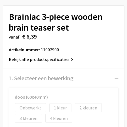
Sport
Reistassen
Brainiac 3-piece wooden
Veiligheid, Auto en Fiets
Rugzakken
brain teaser set
Vrije tijd en Strand
Schoenentassen
€ 6,39
vanaf
Feestartikelen
Schoudertassen
Artikelnummer:
11002900
Aanstekers
Sporttassen
Bekijk alle productspecificaties
Tablettassen
1. Selecteer een bewerking
Toilettassen
doos (60x40mm)
Autotassen
Onbewerkt
1
2
Reistassensets
3
4