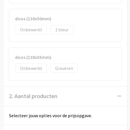
Draagtassen
Papieren tassen
doos (130x50mm)
Strandtassen
Onbewerkt
1
Waterbestendige tassen
doos (130x55mm)
Duffeltassen
Onbewerkt
Graveren
Goodiebags
2. Aantal producten
Selecteer jouw opties voor de prijsopgave.