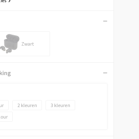
ties
Zwart
king
2
3
lour