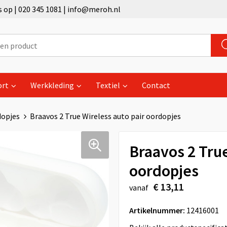
op | 020 345 1081 | info@meroh.nl
ort
Werkkleding
Textiel
Contact
dopjes
Braavos 2 True Wireless auto pair oordopjes
Braavos 2 True
oordopjes
€ 13,11
vanaf
Artikelnummer:
12416001