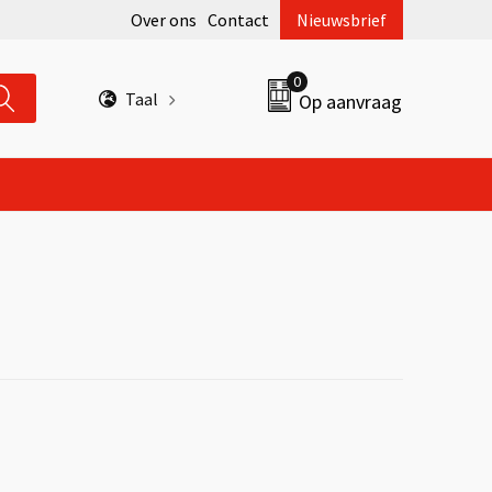
Over ons
Contact
Nieuwsbrief
0
Taal
Op aanvraag