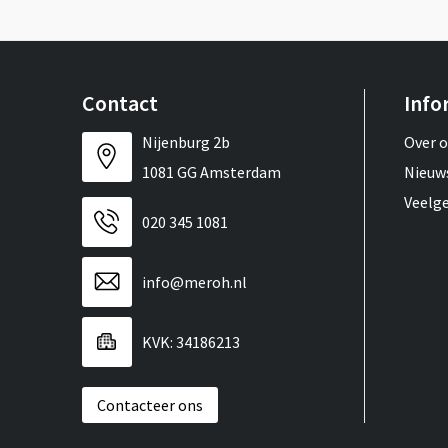
Contact
Info
Nijenburg 2b
Over 
1081 GG Amsterdam
Nieuw
Veelg
020 345 1081
info@meroh.nl
KVK: 34186213
Contacteer ons