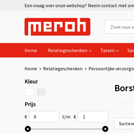
Een vraag over onze webshop? Neem contact met ons 
Home
Relatiegeschenken
Tassen
Sp
Home
Relatiegeschenken
Persoonlijke verzorgi
Kleur
Bors
Prijs
€
t/m
€