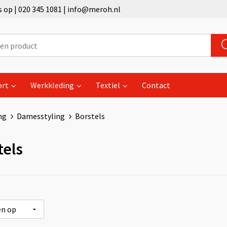
op | 020 345 1081 | info@meroh.nl
ort
Werkkleding
Textiel
Contact
ng
Damesstyling
Borstels
tels