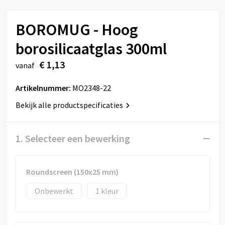
Sport
Reistassen
BOROMUG - Hoog
Veiligheid, Auto en Fiets
Rugzakken
borosilicaatglas 300ml
Vrije tijd en Strand
Schoenentassen
€ 1,13
vanaf
Feestartikelen
Schoudertassen
Artikelnummer:
MO2348-22
Aanstekers
Sporttassen
Bekijk alle productspecificaties
Tablettassen
1. Selecteer een bewerking
Toilettassen
Roundscreen (150x25 mm)
Autotassen
Onbewerkt
1
Reistassensets