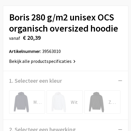
Sport
Reistassen
Boris 280 g/m2 unisex OCS
Veiligheid, Auto en Fiets
Rugzakken
organisch oversized hoodie
Vrije tijd en Strand
Schoenentassen
€ 20,39
vanaf
Feestartikelen
Schoudertassen
Artikelnummer:
39563010
Aanstekers
Sporttassen
Bekijk alle productspecificaties
Tablettassen
1. Selecteer een kleur
Toilettassen
Marineblauw
Wit
Zwart
Autotassen
Reistassensets
2. Selecteer een bewerking