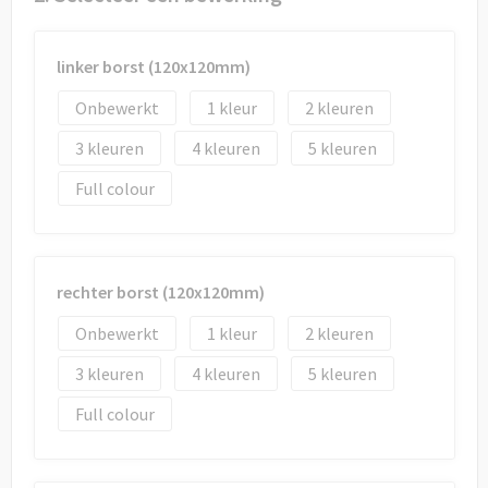
Draagtassen
Papieren tassen
linker borst (120x120mm)
Onbewerkt
1
2
Strandtassen
3
4
5
Waterbestendige tassen
Full colour
Duffeltassen
Goodiebags
rechter borst (120x120mm)
Onbewerkt
1
2
3
4
5
Full colour