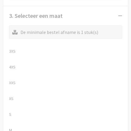
3. Selecteer een maat
De minimale bestel afname is 1 stuk(s)
3XS
4XS
XXS
XS
S
M