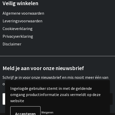
Draagtassen
Veilig winkelen
Algemene voorwaarden
Papieren tassen
Leveringsvoorwaarden
Strandtassen
Cookieverklaring
Privacyverklaring
Waterbestendige tassen
Disclaimer
Duffeltassen
Goodiebags
Meld je aan voor onze nieuwsbrief
Schrijf je in voor onze nieuwsbrief en mis nooit meer één van
onze leuke aanbiedingen of updates.
Ingelogde gebruiker stemt in met de geldende
omgang productinformatie zoals vermeldt op deze
website
Weigeren