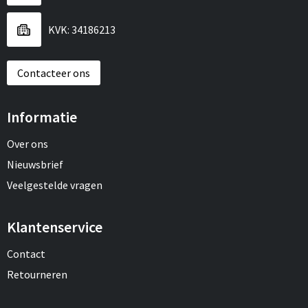
Sport
Reistassen
KVK: 34186213
Veiligheid, Auto en Fiets
Rugzakken
Contacteer ons
Vrije tijd en Strand
Schoenentassen
Feestartikelen
Schoudertassen
Informatie
Aanstekers
Sporttassen
Over ons
Nieuwsbrief
Tablettassen
Veelgestelde vragen
Toilettassen
Klantenservice
Autotassen
Contact
Retourneren
Reistassensets