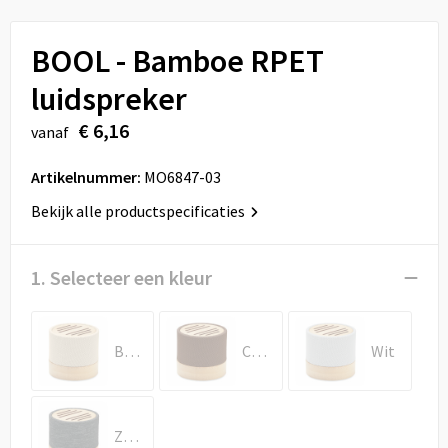
Sport
Reistassen
BOOL - Bamboe RPET
Veiligheid, Auto en Fiets
Rugzakken
luidspreker
Vrije tijd en Strand
Schoenentassen
€ 6,16
vanaf
Feestartikelen
Schoudertassen
Artikelnummer:
MO6847-03
Aanstekers
Sporttassen
Bekijk alle productspecificaties
Tablettassen
1. Selecteer een kleur
Toilettassen
Beige
Chocolade
Wit
Autotassen
Reistassensets
Zwart