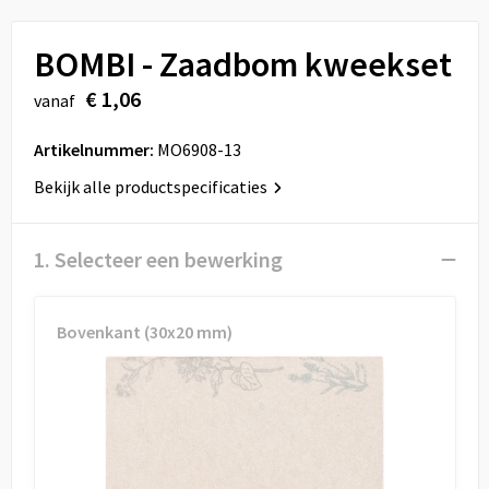
Sport
Reistassen
BOMBI - Zaadbom kweekset
Veiligheid, Auto en Fiets
Rugzakken
€ 1,06
vanaf
Vrije tijd en Strand
Schoenentassen
Artikelnummer:
MO6908-13
Feestartikelen
Schoudertassen
Bekijk alle productspecificaties
Aanstekers
Sporttassen
1. Selecteer een bewerking
Tablettassen
Toilettassen
Bovenkant (30x20 mm)
Autotassen
Reistassensets