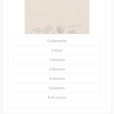
Draagtassen
Papieren tassen
Strandtassen
Waterbestendige tassen
Onbewerkt
1
Duffeltassen
2
Goodiebags
3
4
Graveren
Full colour