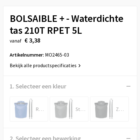
Sport
Reistassen
BOLSAIBLE + - Waterdichte
Veiligheid, Auto en Fiets
Rugzakken
tas 210T RPET 5L
Vrije tijd en Strand
Schoenentassen
€ 3,38
vanaf
Feestartikelen
Schoudertassen
Artikelnummer:
MO2465-03
Aanstekers
Sporttassen
Bekijk alle productspecificaties
Tablettassen
1. Selecteer een kleur
Toilettassen
Royal Blauw
Steengrijs
Zwart
Autotassen
Reistassensets
2. Selecteer een bewerking