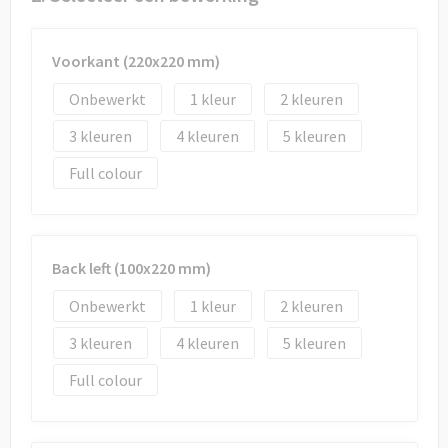
Draagtassen
Papieren tassen
Voorkant (220x220 mm)
Onbewerkt
1
2
Strandtassen
3
4
5
Waterbestendige tassen
Full colour
Duffeltassen
Goodiebags
Back left (100x220 mm)
Onbewerkt
1
2
3
4
5
Full colour