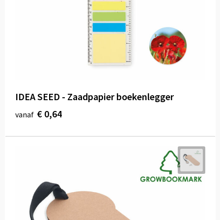
Draagtassen
Papieren tassen
Strandtassen
Waterbestendige tassen
IDEA SEED - Zaadpapier boekenlegger
Duffeltassen
€ 0,64
vanaf
Goodiebags