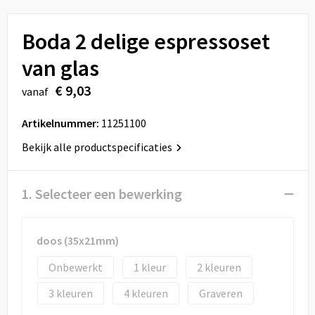
Sport
Reistassen
Boda 2 delige espressoset
Veiligheid, Auto en Fiets
Rugzakken
van glas
Vrije tijd en Strand
Schoenentassen
€ 9,03
vanaf
Feestartikelen
Schoudertassen
Artikelnummer:
11251100
Aanstekers
Sporttassen
Bekijk alle productspecificaties
Tablettassen
1. Selecteer een bewerking
Toilettassen
doos (35x21mm)
Autotassen
Onbewerkt
1
2
Reistassensets
3
4
Graveren