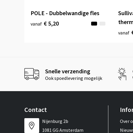
POLE - Dubbelwandige fles
Sulli
therm
€ 5,20
vanaf
vanaf
Snelle verzending
Ook spoedlevering mogelijk
Contact
Info
Nijenburg 2b
Over 
1081 GG Amsterdam
Nieuw