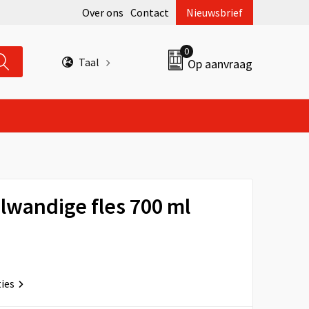
Over ons
Contact
Nieuwsbrief
0
Taal
Op aanvraag
lwandige fles 700 ml
ties