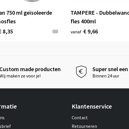
van 750 ml geïsoleerde
TAMPERE - Dubbelwand
osfles
fles 400ml
€ 8,35
€ 9,66
vanaf
Custom made producten
Super snel een 
Wij maken ze voor je!
Binnen 24 uur
rmatie
Klantenservice
ons
Contact
sbrief
Retourneren