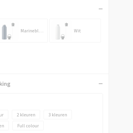
Marineblauw
Wit
king
2
3
en
Full colour