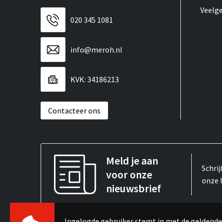
Veelg
020 345 1081
info@meroh.nl
KVK: 34186213
Contacteer ons
Meld je aan
Schrij
voor onze
onze 
nieuwsbrief
Ingelogde gebruiker stemt in met de gelden