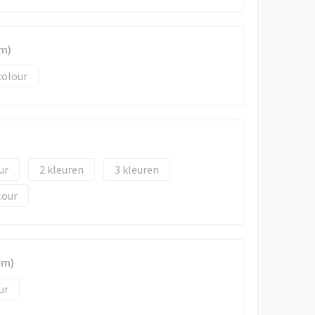
m)
colour
2
3
lour
mm)