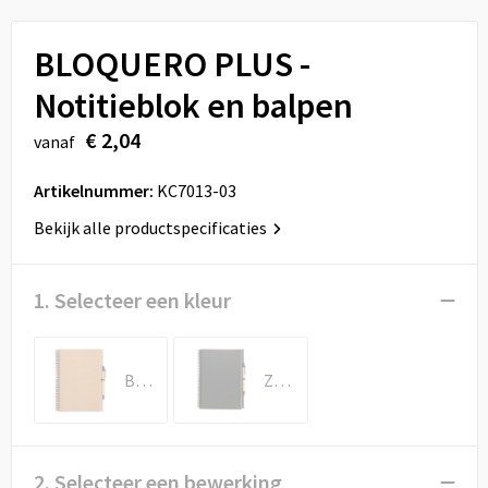
Sport
Reistassen
BLOQUERO PLUS -
Veiligheid, Auto en Fiets
Rugzakken
Notitieblok en balpen
Vrije tijd en Strand
Schoenentassen
€ 2,04
vanaf
Feestartikelen
Schoudertassen
Artikelnummer:
KC7013-03
Aanstekers
Sporttassen
Bekijk alle productspecificaties
Tablettassen
1. Selecteer een kleur
Toilettassen
Beige
Zwart
Autotassen
Reistassensets
2. Selecteer een bewerking