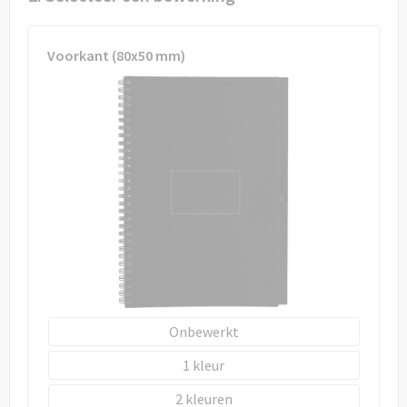
Draagtassen
Papieren tassen
Voorkant (80x50 mm)
Strandtassen
Waterbestendige tassen
Duffeltassen
Goodiebags
Onbewerkt
1
2