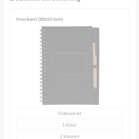
Draagtassen
Papieren tassen
Voorkant (80x50 mm)
Strandtassen
Waterbestendige tassen
Duffeltassen
Goodiebags
Onbewerkt
1
2