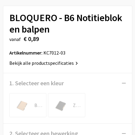
Sport
Reistassen
BLOQUERO - B6 Notitieblok
Veiligheid, Auto en Fiets
Rugzakken
en balpen
Vrije tijd en Strand
Schoenentassen
€ 0,89
vanaf
Feestartikelen
Schoudertassen
Artikelnummer:
KC7012-03
Aanstekers
Sporttassen
Bekijk alle productspecificaties
Tablettassen
1. Selecteer een kleur
Toilettassen
Beige
Zwart
Autotassen
Reistassensets
2. Selecteer een bewerking