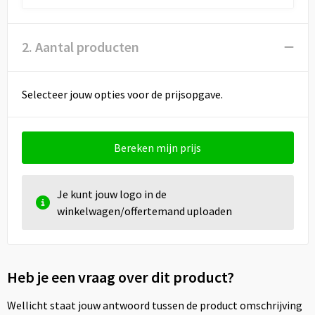
Draagtassen
Papieren tassen
2. Aantal producten
Strandtassen
Selecteer jouw opties voor de prijsopgave.
Waterbestendige tassen
Duffeltassen
Bereken mijn prijs
Goodiebags
Je kunt jouw logo in de
winkelwagen/offertemand uploaden
Heb je een vraag over dit product?
Wellicht staat jouw antwoord tussen de product omschrijving