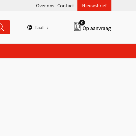
Over ons
Contact
Nieuwsbrief
0
Taal
Op aanvraag