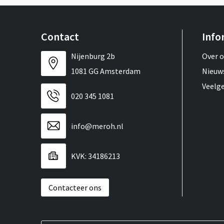
Contact
Info
Nijenburg 2b
Over 
1081 GG Amsterdam
Nieuw
Veelg
020 345 1081
info@meroh.nl
KVK: 34186213
Contacteer ons