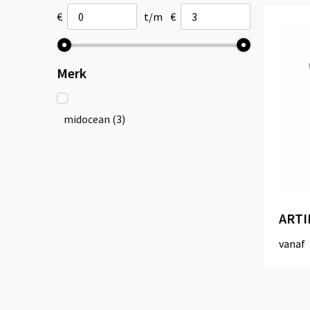
€
t/m
€
Merk
midocean
(3)
ARTIL
vanaf