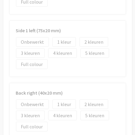
Draagtassen
Full colour
Papieren tassen
Strandtassen
Side 1 left (75x20 mm)
Onbewerkt
1
2
Waterbestendige tassen
3
4
5
Duffeltassen
Full colour
Goodiebags
Back right (40x20 mm)
Onbewerkt
1
2
3
4
5
Full colour