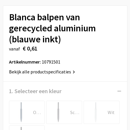
Sport
Reistassen
Blanca balpen van
Veiligheid, Auto en Fiets
Rugzakken
gerecycled aluminium
Vrije tijd en Strand
Schoenentassen
(blauwe inkt)
Feestartikelen
Schoudertassen
€ 0,61
vanaf
Aanstekers
Sporttassen
Artikelnummer:
10791501
Bekijk alle productspecificaties
Tablettassen
Toilettassen
1. Selecteer een kleur
Autotassen
Oceaanblauw
Schemergrijs
Wit
Reistassensets