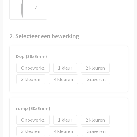
Draagtassen
Zwart
Papieren tassen
Strandtassen
2. Selecteer een bewerking
Waterbestendige tassen
Dop (30x5mm)
Duffeltassen
Onbewerkt
1
2
Goodiebags
3
4
Graveren
romp (60x5mm)
Onbewerkt
1
2
3
4
Graveren