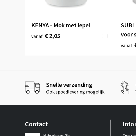
KENYA - Mok met lepel
SUBL
voor 
€ 2,05
vanaf
vanaf
Snelle verzending
Ook spoedlevering mogelijk
Contact
Info
Nijenburg 2b
Over 