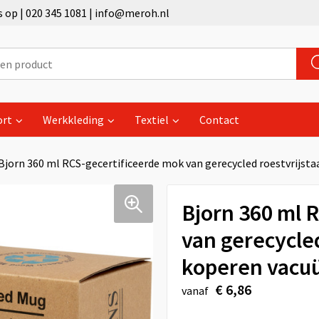
op | 020 345 1081 | info@meroh.nl
ort
Werkkleding
Textiel
Contact
Bjorn 360 ml RCS-gecertificeerde mok van gerecycled roestvrijst
Bjorn 360 ml 
van gerecycled
koperen vacuü
€ 6,86
vanaf