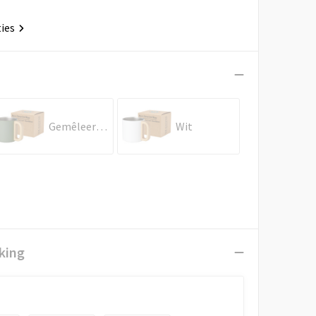
ties
Gemêleerd groen
Wit
king