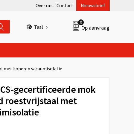
Over ons
Contact
Nieuwsbrief
0
Taal
Op aanvraag
aal met koperen vacuümisolatie
RCS-gecertificeerde mok
 roestvrijstaal met
misolatie