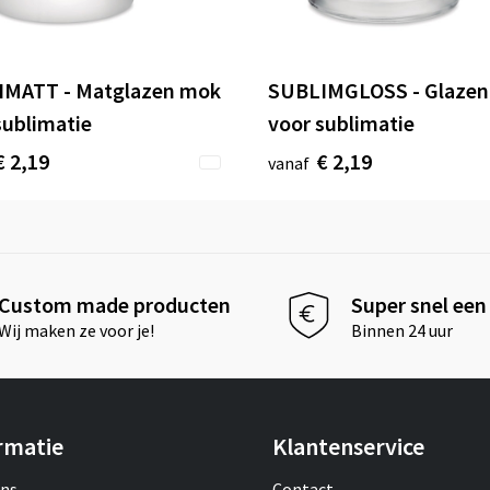
IMATT - Matglazen mok
SUBLIMGLOSS - Glaze
sublimatie
voor sublimatie
€ 2,19
€ 2,19
vanaf
Custom made producten
Super snel een 
Wij maken ze voor je!
Binnen 24 uur
rmatie
Klantenservice
ons
Contact