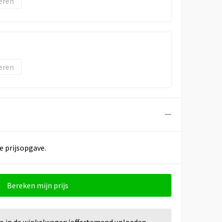
eren
eren
e prijsopgave.
Bereken mijn prijs