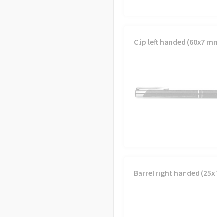
Clip left handed (60x7 m
Barrel right handed (25