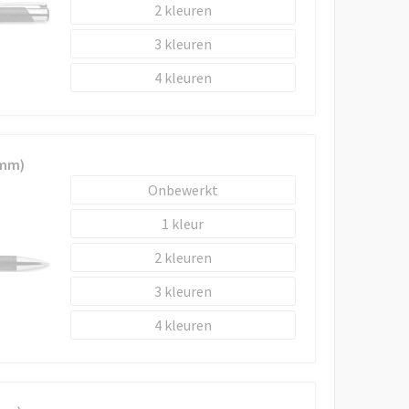
2
3
4
 mm)
Onbewerkt
1
2
3
4