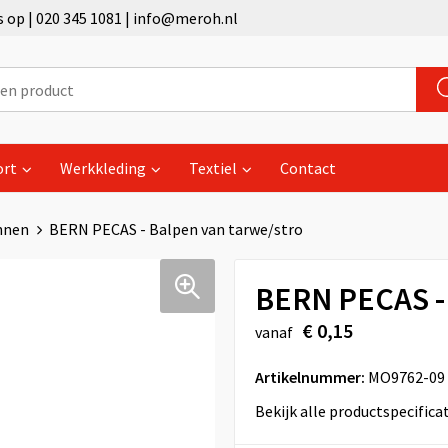
op | 020 345 1081 | info@meroh.nl
ort
Werkkleding
Textiel
Contact
nnen
BERN PECAS - Balpen van tarwe/stro
BERN PECAS - 
€ 0,15
vanaf
Artikelnummer:
MO9762-09
Bekijk alle productspecifica