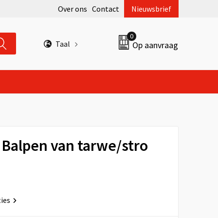
Over ons
Contact
Nieuwsbrief
0
Taal
Op aanvraag
Balpen van tarwe/stro
ties