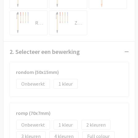
Draagtassen
Papieren tassen
Rood
Zwart
Strandtassen
Waterbestendige tassen
2. Selecteer een bewerking
Duffeltassen
rondom (50x15mm)
Goodiebags
Onbewerkt
1
romp (70x7mm)
Onbewerkt
1
2
3
4
Full colour