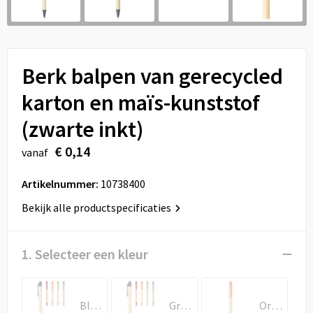
Sport
Reistassen
Veiligheid, Auto en Fiets
Rugzakken
Berk balpen van gerecycled
Vrije tijd en Strand
Schoenentassen
karton en maïs-kunststof
Feestartikelen
Schoudertassen
(zwarte inkt)
Aanstekers
Sporttassen
€ 0,14
vanaf
Tablettassen
Artikelnummer:
10738400
Bekijk alle productspecificaties
Toilettassen
Autotassen
1. Selecteer een kleur
Reistassensets
Blauw
Groen
Oranje