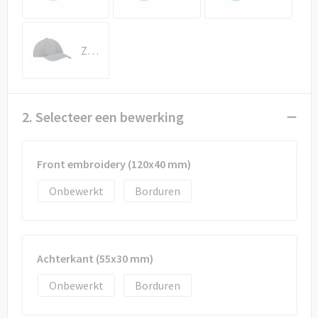
Draagtassen
Papieren tassen
Zwart
Strandtassen
Waterbestendige tassen
2. Selecteer een bewerking
Duffeltassen
Front embroidery (120x40 mm)
Goodiebags
Onbewerkt
Borduren
Achterkant (55x30 mm)
Onbewerkt
Borduren