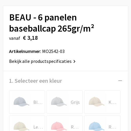
Sport
Reistassen
BEAU - 6 panelen
Veiligheid, Auto en Fiets
Rugzakken
baseballcap 265gr/m²
Vrije tijd en Strand
Schoenentassen
€ 3,18
vanaf
Feestartikelen
Schoudertassen
Artikelnummer:
MO2542-03
Aanstekers
Sporttassen
Bekijk alle productspecificaties
Tablettassen
1. Selecteer een kleur
Toilettassen
Blauw
Grijs
Khaki
Autotassen
Reistassensets
Legergroen
Rood
Royal Blauw