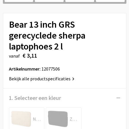
Sport
Reistassen
Veiligheid, Auto en Fiets
Rugzakken
Bear 13 inch GRS
Vrije tijd en Strand
Schoenentassen
gerecyclede sherpa
laptophoes 2 l
Feestartikelen
Schoudertassen
€ 3,11
vanaf
Aanstekers
Sporttassen
Artikelnummer:
12077506
Tablettassen
Bekijk alle productspecificaties
Toilettassen
1. Selecteer een kleur
Autotassen
Reistassensets
Natuur
Zwart