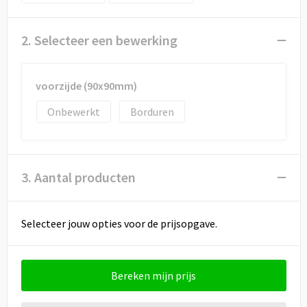
Draagtassen
Papieren tassen
2. Selecteer een bewerking
Strandtassen
voorzijde (90x90mm)
Waterbestendige tassen
Onbewerkt
Borduren
Duffeltassen
Goodiebags
3. Aantal producten
Selecteer jouw opties voor de prijsopgave.
Bereken mijn prijs