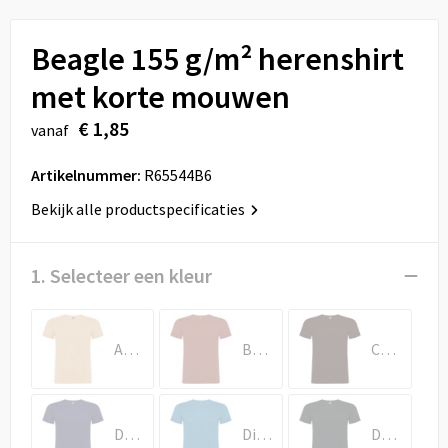
Sport
Reistassen
Beagle 155 g/m² herenshirt
Veiligheid, Auto en Fiets
Rugzakken
met korte mouwen
Vrije tijd en Strand
Schoenentassen
€ 1,85
vanaf
Feestartikelen
Schoudertassen
Artikelnummer:
R65544B6
Aanstekers
Sporttassen
Bekijk alle productspecificaties
Tablettassen
1. Selecteer een kleur
Toilettassen
Angora
Baksteenrood
Chocolade
Autotassen
Reistassensets
Denim blauw
Diepblauw
Donkerlood