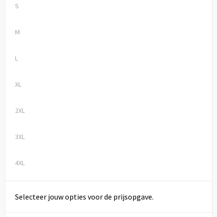
S
M
L
XL
2XL
3XL
4XL
Selecteer jouw opties voor de prijsopgave.