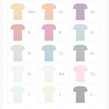
Oker
Oranje
Paars
Rood
Rosette
Stoffig blauw
Stone Grey
Turkoois
Venture groen
Vintage wit
Wit
Zijde roze
Zoetblauw
Zoetgeel
Zwart