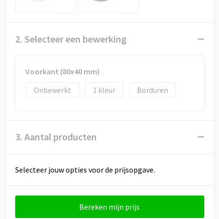
Draagtassen
Papieren tassen
2. Selecteer een bewerking
Strandtassen
Voorkant (80x40 mm)
Waterbestendige tassen
Onbewerkt
1
Borduren
Duffeltassen
Goodiebags
3. Aantal producten
Selecteer jouw opties voor de prijsopgave.
Bereken mijn prijs