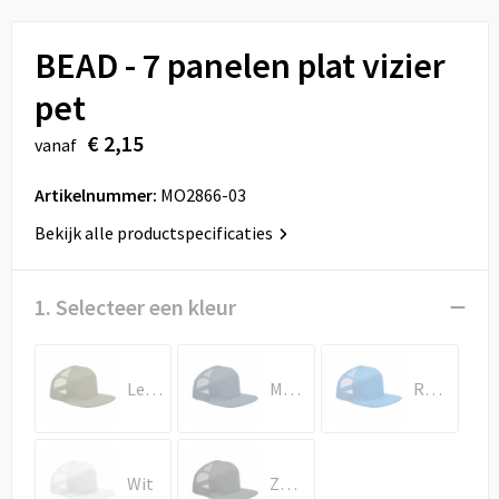
Sport
Reistassen
BEAD - 7 panelen plat vizier
Veiligheid, Auto en Fiets
Rugzakken
pet
Vrije tijd en Strand
Schoenentassen
€ 2,15
vanaf
Feestartikelen
Schoudertassen
Artikelnummer:
MO2866-03
Aanstekers
Sporttassen
Bekijk alle productspecificaties
Tablettassen
1. Selecteer een kleur
Toilettassen
Legergroen
Marineblauw
Royal Blauw
Autotassen
Reistassensets
Wit
Zwart