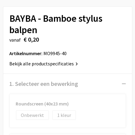
Sport
Reistassen
BAYBA - Bamboe stylus
Veiligheid, Auto en Fiets
Rugzakken
balpen
Vrije tijd en Strand
Schoenentassen
€ 0,20
vanaf
Feestartikelen
Schoudertassen
Artikelnummer:
MO9945-40
Aanstekers
Sporttassen
Bekijk alle productspecificaties
Tablettassen
1. Selecteer een bewerking
Toilettassen
Roundscreen (40x23 mm)
Autotassen
Onbewerkt
1
Reistassensets