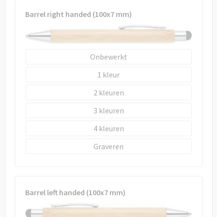
Draagtassen
Barrel right handed (100x7 mm)
Papieren tassen
Strandtassen
Onbewerkt
Waterbestendige tassen
1
2
Duffeltassen
3
Goodiebags
4
Graveren
Barrel left handed (100x7 mm)