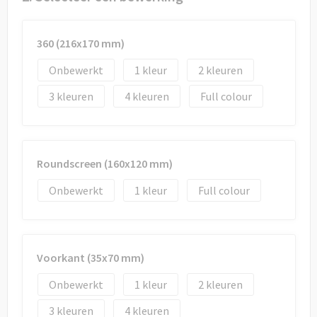
Draagtassen
Papieren tassen
360 (216x170 mm)
Onbewerkt
1
2
Strandtassen
3
4
Full colour
Waterbestendige tassen
Duffeltassen
Roundscreen (160x120 mm)
Goodiebags
Onbewerkt
1
Full colour
Voorkant (35x70 mm)
Onbewerkt
1
2
3
4