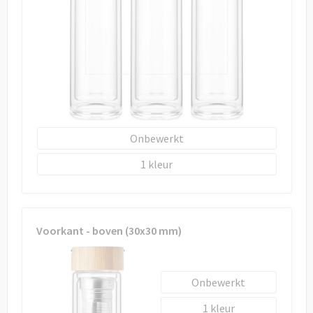
Draagtassen
Papieren tassen
Strandtassen
Waterbestendige tassen
Onbewerkt
Duffeltassen
1
Goodiebags
Voorkant - boven (30x30 mm)
Onbewerkt
1