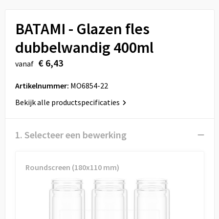
Sport
Reistassen
BATAMI - Glazen fles
Veiligheid, Auto en Fiets
Rugzakken
dubbelwandig 400ml
Vrije tijd en Strand
Schoenentassen
€ 6,43
vanaf
Feestartikelen
Schoudertassen
Artikelnummer:
MO6854-22
Aanstekers
Sporttassen
Bekijk alle productspecificaties
Tablettassen
1. Selecteer een bewerking
Toilettassen
Roundscreen (180x110 mm)
Autotassen
Reistassensets