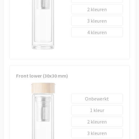
2
3
4
Front lower (30x30 mm)
Onbewerkt
1
2
3