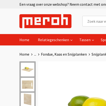
Een vraag over onze webshop? Neem contact met ons 
Home
Relatiegeschenken
Tassen
Sp
Home
...
Fondue, Kaas en Snijplanken
Snijplan