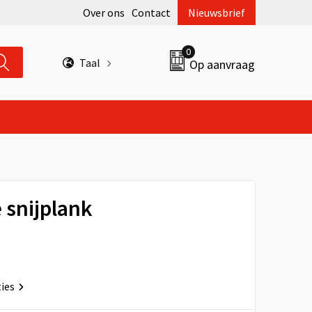
Over ons
Contact
Nieuwsbrief
0
Taal
Op aanvraag
snijplank
ties