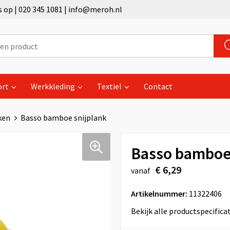
op | 020 345 1081 | info@meroh.nl
ort
Werkkleding
Textiel
Contact
ken
Basso bamboe snijplank
Basso bamboe 
€ 6,29
vanaf
Artikelnummer:
11322406
Bekijk alle productspecifica