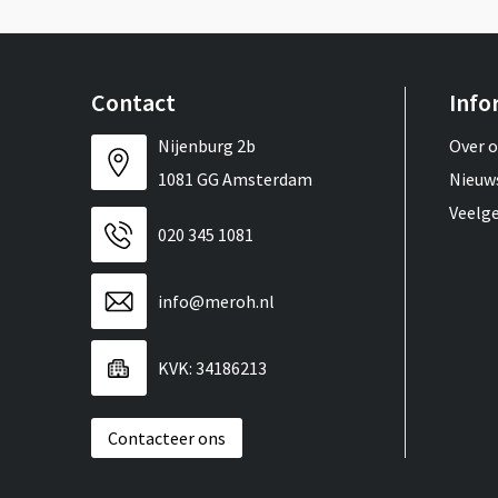
Contact
Info
Nijenburg 2b
Over 
1081 GG Amsterdam
Nieuw
Veelg
020 345 1081
info@meroh.nl
KVK: 34186213
Contacteer ons