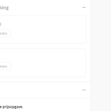
king
)
eren
eren
e prijsopgave.