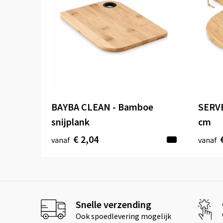
BAYBA CLEAN - Bamboe
SERVE
snijplank
cm
€ 2,04
vanaf
vanaf
Snelle verzending
Ook spoedlevering mogelijk