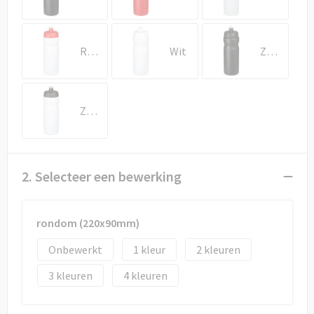
Draagtassen
Papieren tassen
Rood/Wit
Wit
Zwart
Strandtassen
Waterbestendige tassen
Zwart/Wit
Duffeltassen
Goodiebags
2. Selecteer een bewerking
rondom (220x90mm)
Onbewerkt
1
2
3
4